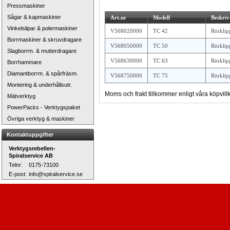
Pressmaskiner
Sågar & kapmaskiner
Art.nr
Modell
Beskriv
Vinkelslipar & polermaskiner
V568020000
TC 42
Rörklip
Borrmaskiner & skruvdragare
V568050000
TC 50
Rörklip
Slagborrm. & mutterdragare
V568630000
TC 63
Rörklip
Borrhammare
Diamantborrm. & spårfräsm.
V568750000
TC 75
Rörklip
Montering & underhållsutr.
Moms och frakt tillkommer enligt våra köpvillk
Mätverktyg
PowerPacks - Verktygspaket
Övriga verktyg & maskiner
Kontaktuppgifter
Verktygsrebellen-
Spiralservice AB
Telnr:
0175-73100
E-post:
info@spiralservice.se