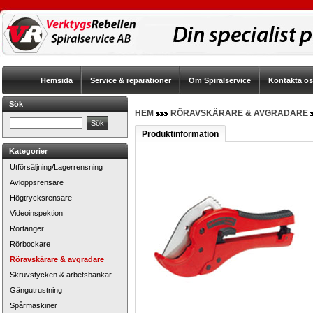
Hemsida
Service & reparationer
Om Spiralservice
Kontakta o
Sök
HEM
RÖRAVSKÄRARE & AVGRADARE
Produktinformation
Kategorier
Utförsäljning/Lagerrensning
Avloppsrensare
Högtrycksrensare
Videoinspektion
Rörtänger
Rörbockare
Röravskärare & avgradare
Skruvstycken & arbetsbänkar
Gängutrustning
Spårmaskiner