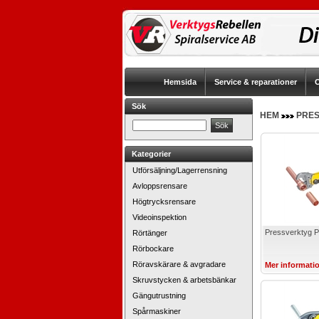
Hemsida
Service & reparationer
O
Sök
HEM
PRE
Kategorier
Utförsäljning/Lagerrensning
Avloppsrensare
Högtrycksrensare
Videoinspektion
Pressverktyg 
Rörtänger
Rörbockare
Röravskärare & avgradare
Mer informati
Skruvstycken & arbetsbänkar
Gängutrustning
Spårmaskiner