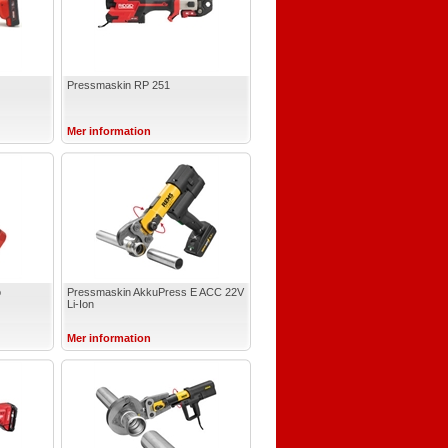
Pressmaskin RP 251
Mer information
o
Pressmaskin AkkuPress E ACC 22V
Li-Ion
Mer information