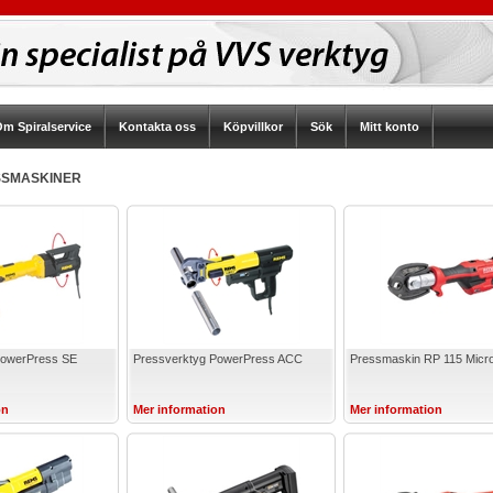
m Spiralservice
Kontakta oss
Köpvillkor
Sök
Mitt konto
SSMASKINER
PowerPress SE
Pressverktyg PowerPress ACC
Pressmaskin RP 115 Micr
on
Mer information
Mer information