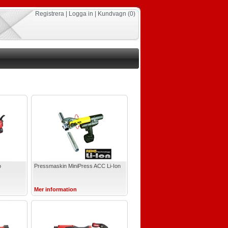
Registrera
|
Logga in
|
Kundvagn
(0)
o
Pressmaskin MiniPress ACC Li-Ion
Mer information