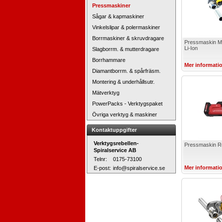
Pressmaskiner
Sågar & kapmaskiner
Vinkelslipar & polermaskiner
Borrmaskiner & skruvdragare
Pressmaskin M
Li-Ion
Slagborrm. & mutterdragare
Borrhammare
Mer informati
Diamantborrm. & spårfräsm.
Montering & underhållsutr.
Mätverktyg
PowerPacks - Verktygspaket
Övriga verktyg & maskiner
Kontaktuppgifter
Verktygsrebellen-
Pressmaskin R
Spiralservice AB
Telnr:
0175-73100
Mer informati
E-post:
info@spiralservice.se