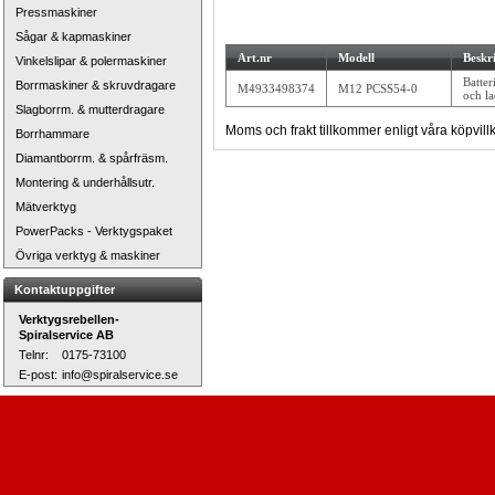
Pressmaskiner
Sågar & kapmaskiner
Art.nr
Modell
Beskr
Vinkelslipar & polermaskiner
Batter
Borrmaskiner & skruvdragare
M4933498374
M12 PCSS54-0
och l
Slagborrm. & mutterdragare
Moms och frakt tillkommer enligt våra köpvillk
Borrhammare
Diamantborrm. & spårfräsm.
Montering & underhållsutr.
Mätverktyg
PowerPacks - Verktygspaket
Övriga verktyg & maskiner
Kontaktuppgifter
Verktygsrebellen-
Spiralservice AB
Telnr:
0175-73100
E-post:
info@spiralservice.se