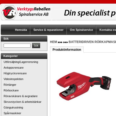
Hemsida
Service & reparationer
Om Spiralservice
Kontakta o
Sök
HEM
BATTERIDRIVEN RÖRKAPMASK
Produktinformation
Kategorier
Utförsäljning/Lagerrensning
Avloppsrensare
Högtrycksrensare
Videoinspektion
Rörtänger
Rörbockare
Röravskärare & avgradare
Skruvstycken & arbetsbänkar
Gängutrustning
Spårmaskiner